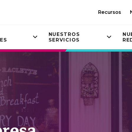
Recursos
NUESTROS
NU
DES
SERVICIOS
RE
Toggle
Toggle
submenu
submen
presa