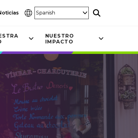
Select
Noticias
Buscar
Language
ESTRA
NUESTRO
D
IMPACTO
Toggle
Toggle
u
submenu
submenu