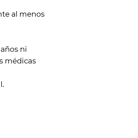
nte al menos
 años ni
as médicas
l.