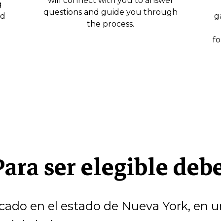
will connect with you to answer
g
questions and guide you through
nd
g
the process.
fo
Para ser elegible debe
cado en el estado de Nueva York, en 