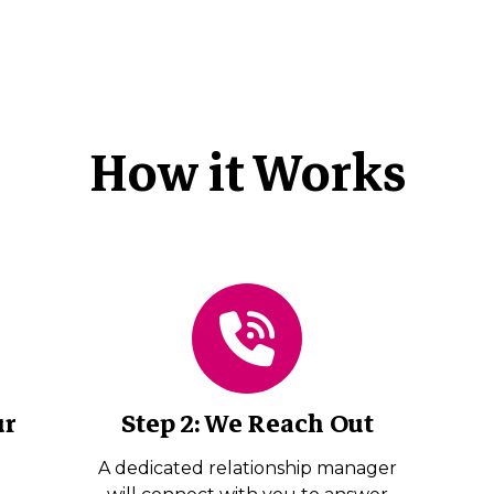
How it Works
ur
Step 2: We Reach Out
A dedicated relationship manager